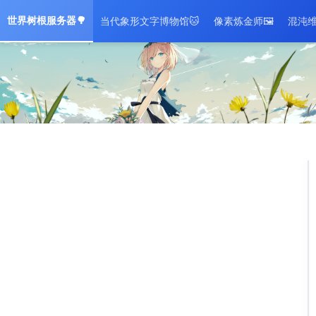
世界树根服务器🌳
当代象形文字博物馆🐱
像素炼金师🖼️
混沌维